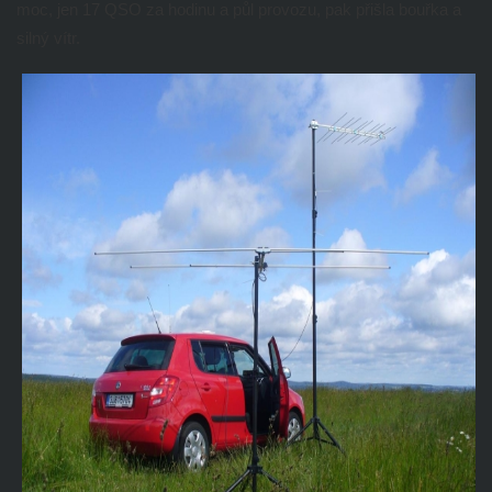
moc, jen 17 QSO za hodinu a půl provozu, pak přišla bouřka a
silný vítr.