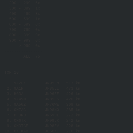
  200 - 299  6x

  300 - 399  1x

  400 - 499  3x

  500 - 599  1x

  600 - 699  0x

  700 - 799  0x

  800 - 899  0x

  900 - 999  0x

      > 999  0x

----------------

        ALL  75

TOP 10

--------------------------------

 1. 9A2LX        JN95LM   513 km

 2. 9A1N         JN85LI   473 km

 3. HG3A         JN96EE   426 km

 4. 9A4VM        JN85FS   420 km

 5. 9A50Z        JN76WE   368 km

 6. OM7AC        JN98NO   285 km

 7. DF3RU        JN59UL   272 km

 8. OM6TX        JN99JK   242 km

 9. OM3TGE       JN98FV   228 km

10. OK1KAD       JO60KI   210 km