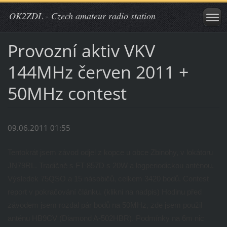
OK2ZDL - Czech amateur radio station
Provozní aktiv VKV
144MHz červen 2011 +
50MHz contest
09.06.2011 01:55
Tentokrát jsem závod odjel z kopce u obce Zbinohy, v lokátoru
JN79RL. Tradičně s FT-857D s 20W a logperiodickou anténou.
Výsledek 75QSO a 15 násobičů, celkem 3420 bodů. Contest
report v pokračování článku. (klikni na nadpis) Hodinu před
závodem jsem rozdal pár bodů na 50MHz, zde jsem použil
anténu HB9CV (Diamond A-502HBR). Podmínky na 6m nic