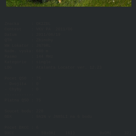
Znacka     : OK2ZDL

Contest    : VKV PA  2011/06

Datum      : 2011/06/19

QTH        : Zbinohy

WW Lokator : JN79RL

Nadm. vyska: 680 m

Pasmo      : 144 MHz

Kategorie  : single

LOG        : Atalanta Locator ver. 12.23

Pocet QSO  : 75 

- Dvojita  : 0 

- Chyby    : 0 

------------

Platna QSO : 75 

Soucet bodu: 228 

ODX        : 9A1N v JN85LI na 6 bodu

Pocet DXCC : 6 

DXCC       : 59xOK(   161)        9xOM(    32)        