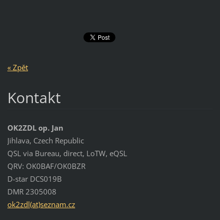
« Zpět
Kontakt
OK2ZDL op. Jan
Jihlava, Czech Republic
QSL via Bureau, direct, LoTW, eQSL
QRV: OK0BAF/OK0BZR
D-star DCS019B
DMR 2305008
ok2zdl(at)seznam.cz