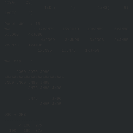
4x9A(    23)      

              1xDL(     4)        1xHG(     5)        
1xOE(     3)      

Pocet WWL  : 15 

WWL        : 17xJN79   15xJO70   10xJN89    6xJN88    
5xJO60    4xJO80  

              4xJN69    3xJN99    3xJN98    2xJN85    
2xJN78    1xJN96  

              1xJN95    1xJN76    1xJN59  

WWL map    :

     JO60 JO70 JO80      

ÄÄÄÄÄÄÄÄÄÄÄÄÄÄÄÄÄÄÄÄÄÄÄÄÄ

JN59 JN69 
JN89 JN99 

          JN78 JN88 JN98 

          JN76      JN96 

               JN85 JN95 

QSO v QRB

----------------

      < 100  27x

  100 - 199  37x
