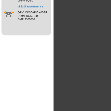
LoTW, eQSL
ok2zdl(at)seznam.cz
QRV: OK0BAF/OK0BZR
D-star DCS019B
DMR 2305008