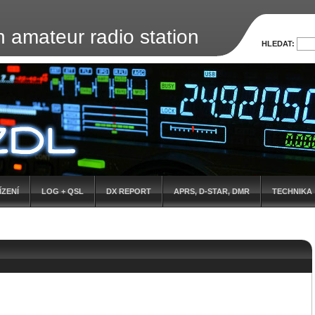
amateur radio station
HLEDAT:
ÍZENÍ
LOG + QSL
DX REPORT
APRS, D-STAR, DMR
TECHNIKA