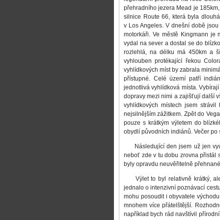
přehradního jezera Mead je 185km, 
silnice Route 66, která byla dlo
v Los Angeles. V dnešní době jsou
motorkáři. Ve městě Kingmann je m
vydal na sever a dostal se do blízk
rozlehlá, na délku má 450km a 
vyhlouben protékající řekou Colo
vyhlídkových míst by zabrala minimál
přístupné. Celé území patří indiá
jednotlivá vyhlídková místa. Vybíra
dopravy mezi nimi a zajišťují další v
vyhlídkových místech jsem strávi
nejsilnějším zážitkem. Zpět do Vega
pouze s krátkým výletem do blízké
obydlí původních indiánů. Večer po 
Následující den jsem už jen využi
neboť zde v tu dobu zrovna přistál 
byly opravdu neuvěřitelně přehnané
Výlet to byl relativně krátký, a
jednalo o intenzivní poznávací ces
mohu posoudit i obyvatele východu a
mnohem více přátelštější. Rozhodně
například bych rád navštívil přírod