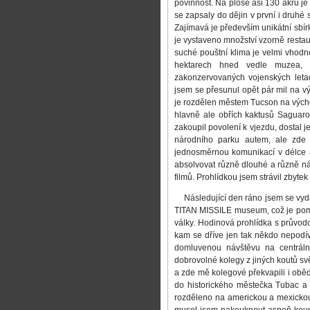
povinnost. Na ploše asi 130 akrů je 
se zapsaly do dějin v první i druhé
Zajímavá je především unikátní sbír
je vystaveno množství vzorně restau
suché pouštní klima je velmi vhodné
hektarech hned vedle muzea, u
zakonzervovaných vojenských leta
jsem se přesunul opět pár mil na v
je rozdělen městem Tucson na východ
hlavně ale obřích kaktusů Saguaro
zakoupil povolení k vjezdu, dostal j
národního parku autem, ale zde 
jednosměrnou komunikací v délce a
absolvovat různě dlouhé a různě ná
filmů. Prohlídkou jsem strávil zbyte
Následující den ráno jsem se vydal 
TITAN MISSILE museum, což je poměr
války. Hodinová prohlídka s průvod
kam se dříve jen tak někdo nepodí
domluvenou návštěvu na centrální
dobrovolné kolegy z jiných koutů sv
a zde mě kolegové překvapili i obě
do historického městečka Tubac a 
rozděleno na americkou a mexickou 