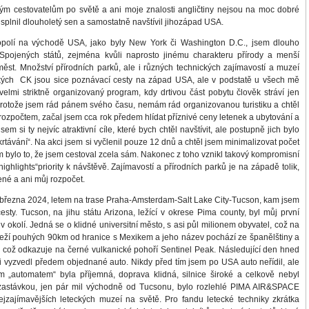
m cestovatelům po světě a ani moje znalosti angličtiny nejsou na moc dobré
u splnil dlouholetý sen a samostatně navštívil jihozápad USA.
lí na východě USA, jako byly New York či Washington D.C., jsem dlouho
pojených států, zejména kvůli naprosto jinému charakteru přírody a menší
měst. Množství přírodních parků, ale i různých technických zajímavostí a muzeí
akých CK jsou sice poznávací cesty na západ USA, ale v podstatě u všech mě
 velmi striktně organizovaný program, kdy drtivou část pobytu člověk stráví jen
Protože jsem rád pánem svého času, nemám rád organizovanou turistiku a chtěl
rozpočtem, začal jsem cca rok předem hlídat příznivé ceny letenek a ubytování a
m si ty nejvíc atraktivní cíle, které bych chtěl navštívit, ale postupně jich bylo
škrtávání“. Na akci jsem si vyčlenil pouze 12 dnů a chtěl jsem minimalizovat počet
bylo to, že jsem cestoval zcela sám. Nakonec z toho vznikl takový kompromisní
„highlights“priority k návštěvě. Zajímavostí a přírodních parků je na západě tolik,
lené a ani můj rozpočet.
března 2024, letem na trase Praha-Amsterdam-Salt Lake City-Tucson, kam jsem
sty. Tucson, na jihu státu Arizona, ležící v okrese Pima county, byl můj první
 okolí. Jedná se o klidné universitní město, s asi půl milionem obyvatel, což na
eží pouhých 90km od hranice s Mexikem a jeho název pochází ze španělštiny a
 což odkazuje na černé vulkanické pohoří Sentinel Peak. Následující den hned
ti vyzvedl předem objednané auto. Nikdy před tím jsem po USA auto neřídil, ale
„automatem“ byla příjemná, doprava klidná, silnice široké a celkově nebyl
zastávkou, jen pár mil východně od Tucsonu, bylo rozlehlé PIMA AIR&SPACE
zajímavějších leteckých muzeí na světě. Pro fandu letecké techniky zkrátka