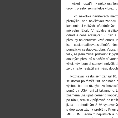
Ačkoli nepatřím k nějak ostřílený
úrovni, přesto jsem si letos v březn
Po několika návštěvách metropo
přemýšlel nad návštěvou západu S
koncentraci velkých, přelidněných 
mě velmi lákalo. V nabídce všelij
odradila cena atakující 100 tisíc a
přesuny na obrovské vzdálenosti. 
jsem cestu realizovat s přiměřeným 
pomaličku sestavovat plán. Vypsal jse
tolik, že jsem musel přistoupit k „vy
dlouhých přesunů a dalším důvodem 
výlet, kdy jsem si stanovil největší 
že by na to nestačil ani měsíc dovo
Poznávací cestu jsem zahájil 10. 
se dostal po téměř 20ti hodinách ce
výchozí bod do různých zajímavostí v
poměry v USA není až tak mnoho. L
znamená „na úpatí černého kopce“,
po ránu jsem si v půjčovně na letiš
jízda s pohodlným SUV vybaveným 
s dopravou žádný problém. První 
MUSEUM. Jedno z největších a nej