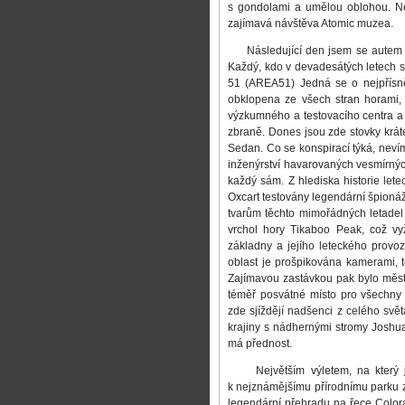
s gondolami a umělou oblohou. Ne
zajímavá návštěva Atomic muzea.
Následující den jsem se autem vy
Každý, kdo v devadesátých letech sled
51 (AREA51) Jedná se o nejpřísně
obklopena ze všech stran horami,
výzkumného a testovacího centra a 
zbraně. Dones jsou zde stovky krát
Sedan. Co se konspirací týká, neví
inženýrství havarovaných vesmírných
každý sám. Z hlediska historie lete
Oxcart testovány legendární špionáž
tvarům těchto mimořádných letadel 
vrchol hory Tikaboo Peak, což vy
základny a jejího leteckého provoz
oblast je prošpikována kamerami,
Zajímavou zastávkou pak bylo měst
téměř posvátné místo pro všechny p
zde sjíždějí nadšenci z celého svě
krajiny s nádhernými stromy Joshua
má přednost.
Největším výletem, na který js
k nejznámějšímu přírodnímu parku
legendární přehradu na řece Color