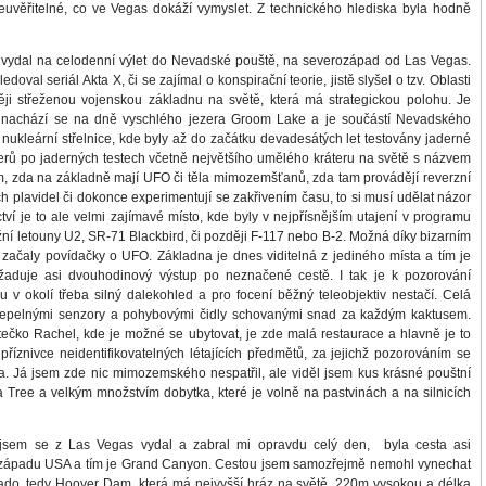
uvěřitelné, co ve Vegas dokáží vymyslet. Z technického hlediska byla hodně
dal na celodenní výlet do Nevadské pouště, na severozápad od Las Vegas.
oval seriál Akta X, či se zajímal o konspirační teorie, jistě slyšel o tzv. Oblasti
ji střeženou vojenskou základnu na světě, která má strategickou polohu. Je
 nachází se na dně vyschlého jezera Groom Lake a je součástí Nevadského
nukleární střelnice, kde byly až do začátku devadesátých let testovány jaderné
erů po jaderných testech včetně největšího umělého kráteru na světě s názvem
m, zda na základně mají UFO či těla mimozemšťanů, zda tam provádějí reverzní
 plavidel či dokonce experimentují se zakřivením času, to si musí udělat názor
ctví je to ale velmi zajímavé místo, kde byly v nejpřísnějším utajení v programu
ní letouny U2, SR-71 Blackbird, či později F-117 nebo B-2. Možná díky bizarním
začaly povídačky o UFO. Základna je dnes viditelná z jediného místa a tím je
žaduje asi dvouhodinový výstup po neznačené cestě. I tak je k pozorování
u v okolí třeba silný dalekohled a pro focení běžný teleobjektiv nestačí. Celá
 tepelnými senzory a pohybovými čidly schovanými snad za každým kaktusem.
ečko Rachel, kde je možné se ubytovat, je zde malá restaurace a hlavně je to
říznivce neidentifikovatelných létajících předmětů, za jejichž pozorováním se
ta. Já jsem zde nic mimozemského nespatřil, ale viděl jsem kus krásné pouštní
 Tree a velkým množstvím dobytka, které je volně na pastvinách a na silnicích
em se z Las Vegas vydal a zabral mi opravdu celý den, byla cesta asi
 západu USA a tím je Grand Canyon. Cestou jsem samozřejmě nemohl vynechat
ado, tedy Hoover Dam, která má nejvyšší hráz na světě, 220m vysokou a délka