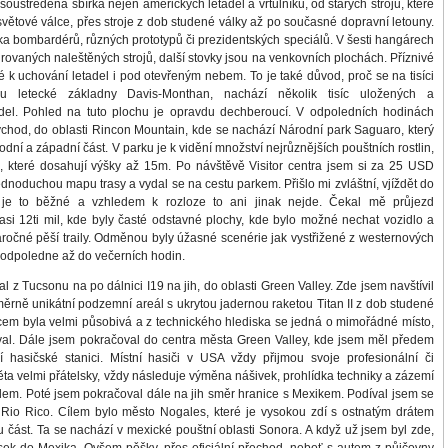
soustředěna sbírka nejen amerických letadel a vrtulníků, od starých strojů, které
 světové válce, přes stroje z dob studené války až po současné dopravní letouny.
ka bombardérů, různých prototypů či prezidentských speciálů. V šesti hangárech
rovaných naleštěných strojů, další stovky jsou na venkovních plochách. Příznivé
 k uchování letadel i pod otevřeným nebem. To je také důvod, proč se na tisíci
 letecké základny Davis-Monthan, nachází několik tisíc uložených a
del. Pohled na tuto plochu je opravdu dechberoucí. V odpoledních hodinách
ýchod, do oblasti Rincon Mountain, kde se nachází Národní park Saguaro, který
ní a západní část. V parku je k vidění množství nejrůznějších pouštních rostlin,
, které dosahují výšky až 15m. Po návštěvě Visitor centra jsem si za 25 USD
ednoduchou mapu trasy a vydal se na cestu parkem. Přišlo mi zvláštní, vjíždět do
je to běžné a vzhledem k rozloze to ani jinak nejde. Čekal mě průjezd
si 12ti mil, kde byly časté odstavné plochy, kde bylo možné nechat vozidlo a
ročné pěší traily. Odměnou byly úžasné scenérie jak vystřižené z westernových
k odpoledne až do večerních hodin.
z Tucsonu na po dálnici I19 na jih, do oblasti Green Valley. Zde jsem navštívil
ně unikátní podzemní areál s ukrytou jadernou raketou Titan II z dob studené
cem byla velmi působivá a z technického hlediska se jedná o mimořádné místo,
val. Dále jsem pokračoval do centra města Green Valley, kde jsem měl předem
 hasičské stanici. Místní hasiči v USA vždy přijmou svoje profesionální či
ěta velmi přátelsky, vždy následuje výměna nášivek, prohlídka techniky a zázemí
dem. Poté jsem pokračoval dále na jih směr hranice s Mexikem. Podíval jsem se
Rio Rico. Cílem bylo město Nogales, které je vysokou zdí s ostnatým drátem
část. Ta se nachází v mexické pouštní oblasti Sonora. A když už jsem byl zde,