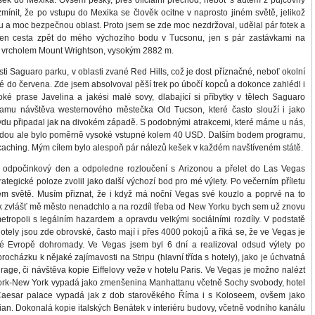
k do Mexika. Ovšem pěšky, přes oficiální přechod, neboť s autem z půjčovny
zmínit, že po vstupu do Mexika se člověk ocitne v naprosto jiném světě, jelikož
u a moc bezpečnou oblast. Proto jsem se zde moc nezdržoval, udělal pár fotek a
jen cesta zpět do mého výchozího bodu v Tucsonu, jen s pár zastávkami na
s vrcholem Mount Wrightson, vysokým 2882 m.
 Saguaro parku, v oblasti zvané Red Hills, což je dost příznačné, neboť okolní
é do červena. Zde jsem absolvoval pěší trek po úbočí kopců a dokonce zahlédl i
oké prase Javelina a jakési malé sovy, dlabající si příbytky v tělech Saguaro
amu návštěva westernového městečka Old Tucson, které často slouží i jako
ravdu připadal jak na divokém západě. S podobnými atrakcemi, které máme u nás,
hodou ale bylo poměrně vysoké vstupné kolem 40 USD. Dalším bodem programu,
caching. Mým cílem bylo alespoň pár nálezů kešek v každém navštíveném státě.
počinkový den a odpoledne rozloučení s Arizonou a přelet do Las Vegas
rategické poloze zvolil jako další výchozí bod pro mé výlety. Po večerním příletu
ném světě. Musím přiznat, že i když má noční Vegas své kouzlo a poprvé na to
ak zvlášť mě město nenadchlo a na rozdíl třeba od New Yorku bych sem už znovu
tropoli s legálním hazardem a opravdu velkými sociálními rozdíly. V podstatě
otely jsou zde obrovské, často mají i přes 4000 pokojů a říká se, že ve Vegas je
elé Evropě dohromady. Ve Vegas jsem byl 6 dní a realizoval odsud výlety po
rocházku k nějaké zajímavosti na Stripu (hlavní třída s hotely), jako je úchvatná
irage, či návštěva kopie Eiffelovy veže v hotelu Paris. Ve Vegas je možno nalézt
York-New York vypadá jako zmenšenina Manhattanu včetně Sochy svobody, hotel
 Caesar palace vypadá jak z dob starověkého Říma i s Koloseem, ovšem jako
tian. Dokonalá kopie italských Benátek v interiéru budovy, včetně vodního kanálu