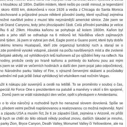
s hloubkou až 180m. Dalším místem, které nešlo po cestě minout, je legendární
uhá skoro 4000 km, dokončená v roce 1926 a vedla z Chicaga do Santa Monica
 dochované a průjezdné pouze některé původní úseky, které využívají zejména
ožné navštívit jedno z muzeí této nejznámější americké silnice. Zde jsem se
osti Grand Canyonu, tedy jeho jihozápadní části. Celá přírodní památka je velice
šířku 6 až 29km. Hloubka kaňonu se pohybuje až kolem 1800m. Kaňon byl
rado a jeho stáří se odhaduje na 6 milionů let. Návštěva všech zajímavých
ně týden. Já jsem si vybral jen dvě, Eagle point a Guano point, které byly dobře
nskému kmenu Hualapaiů, kteří zde organizují turistický ruch a starají se o
jí zde poměrně vysoké vstupné, závislé na počtu navštívených míst a dle zvolené
šelijaké aktivity, od vyhlídkových letů kaňonem až po sjíždění řeky na raftech. Na
l hodiny, protože cesty po hraně kaňonu a pohledy do kaňonu jsou asi mým
s jsem se vrátil ve večerních hodinách a další den jsem pojal jako odpočinkový,
ho Národního parku Valley of Fire, s výrazně červenými skálami a pozůstatky
setmění mě pak ještě čekal vyhlídkový let vrtulníkem nad nočním Vegas.
l k nákupu pár suvenýrů a cestě na letiště. To se proměnilo v souboj o čas,
speciál Air Force One s prezidentem na palubě a manévry v okolí s tím spojené,
. Domů jsem se vrátil následující den večer, opět s přestupem v Amsterdamu.
le o to více náročný a rozhodně bych ho nenazval slovem dovolená. Spíše se
tu, předem velmi pečlivě naplánovanou a realizovanou co možná nejlevněji. Nyní
 západu USA a musím říct, že ti ze západní části, zejména v Arizoně, mi přišli
 bych se chtěl do této oblasti někdy podívat znovu, dalších lákadel je mnoho,
ní parky Zion, Bryce Canyon, Death Valley, Monumet Valley či Yellowstone, ale na