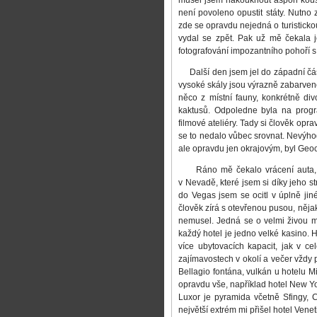
musel jsem nakouknout aspoň kouse
není povoleno opustit státy. Nutno 
zde se opravdu nejedná o turisticko
vydal se zpět. Pak už mě čekala 
fotografování impozantního pohoří 
Další den jsem jel do západní části
vysoké skály jsou výrazně zabarven
něco z místní fauny, konkrétně div
kaktusů. Odpoledne byla na progr
filmové ateliéry. Tady si člověk op
se to nedalo vůbec srovnat. Nevý
ale opravdu jen okrajovým, byl Geo
Ráno mě čekalo vrácení auta, od
v Nevadě, které jsem si díky jeho st
do Vegas jsem se ocitl v úplně ji
člověk zírá s otevřenou pusou, něj
nemusel. Jedná se o velmi živou me
každý hotel je jedno velké kasino. H
více ubytovacích kapacit, jak v c
zajímavostech v okolí a večer vždy p
Bellagio fontána, vulkán u hotelu M
opravdu vše, například hotel New 
Luxor je pyramida včetně Sfingy,
největší extrém mi přišel hotel Vene